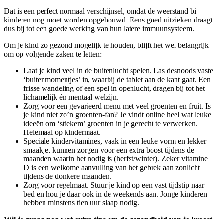
Dat is een perfect normaal verschijnsel, omdat de weerstand bij
kinderen nog moet worden opgebouwd. Eens goed uitzieken draagt
dus bij tot een goede werking van hun latere immuunsysteem.
Om je kind zo gezond mogelijk te houden, blijft het wel belangrijk
om op volgende zaken te letten:
Laat je kind veel in de buitenlucht spelen. Las desnoods vaste
‘buitenmomentjes’ in, waarbij de tablet aan de kant gaat. Een
frisse wandeling of een spel in openlucht, dragen bij tot het
lichamelijk én mentaal welzijn.
Zorg voor een gevarieerd menu met veel groenten en fruit. Is
je kind niet zo’n groenten-fan? Je vindt online heel wat leuke
ideeën om ‘stiekem’ groenten in je gerecht te verwerken.
Helemaal op kindermaat.
Speciale kindervitamines, vaak in een leuke vorm en lekker
smaakje, kunnen zorgen voor een extra boost tijdens de
maanden waarin het nodig is (herfst/winter). Zeker vitamine
D is een welkome aanvulling van het gebrek aan zonlicht
tijdens de donkere maanden.
Zorg voor regelmaat. Stuur je kind op een vast tijdstip naar
bed en hou je daar ook in de weekends aan. Jonge kinderen
hebben minstens tien uur slaap nodig.